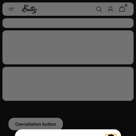
Skip To
0
0
CART
Content
ITEMS
Cancellation button