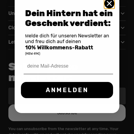
Dein Hintern hat ein
Underwear
Geschenk verdient:
Clothing
elde dich für unseren Newsletter an
M
und freu dich auf deinen
Left
10% Willkommens-Rabatt
(MBW 49€)
Subscribe to
newsletter:
ANMELDEN
Your
E-
mail
Subscribe
You can unsubscribe from the newsletter at any time. Your