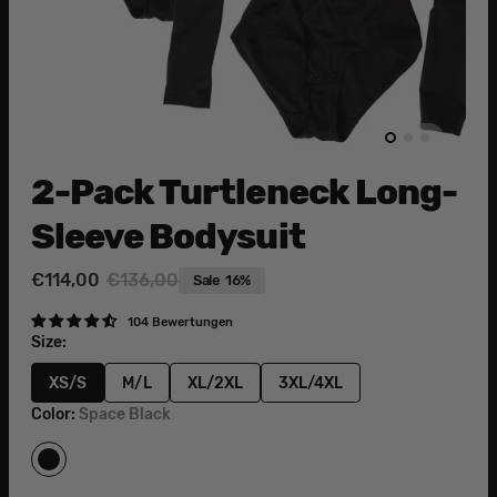
2-Pack Turtleneck Long-
Sleeve Bodysuit
€114,00
€136,00
Sale
16%
Sale
Regular
price
price
104 Bewertungen
Size:
XS/S
M/L
XL/2XL
3XL/4XL
Variant
Variant
Variant
Variant
Color:
Space Black
sold
sold
sold
sold
out
out
out
out
or
or
or
or
Space
unavailable
unavailable
unavailable
unavailable
Black