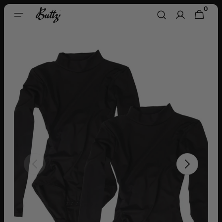
Skip To
0
0
CART
Content
ITEMS