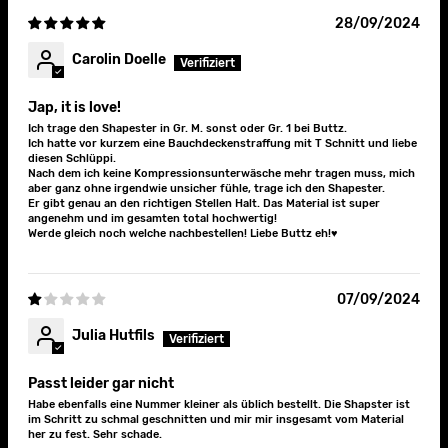
28/09/2024
Carolin Doelle
Jap, it is love!
Ich trage den Shapester in Gr. M. sonst oder Gr. 1 bei Buttz.
Ich hatte vor kurzem eine Bauchdeckenstraffung mit T Schnitt und liebe
diesen Schlüppi.
Nach dem ich keine Kompressionsunterwäsche mehr tragen muss, mich
aber ganz ohne irgendwie unsicher fühle, trage ich den Shapester.
Er gibt genau an den richtigen Stellen Halt. Das Material ist super
angenehm und im gesamten total hochwertig!
Werde gleich noch welche nachbestellen! Liebe Buttz eh!♥️
07/09/2024
Julia Hutfils
Passt leider gar nicht
Habe ebenfalls eine Nummer kleiner als üblich bestellt. Die Shapster ist
im Schritt zu schmal geschnitten und mir mir insgesamt vom Material
her zu fest. Sehr schade.