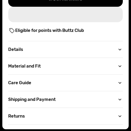
or
or
or
or
or
or
unavailable
unavailable
unavailable
unavailable
unavailable
unavailable
Eligible for points with Buttz Club
Details
Material and Fit
Care Guide
Shipping and Payment
Returns