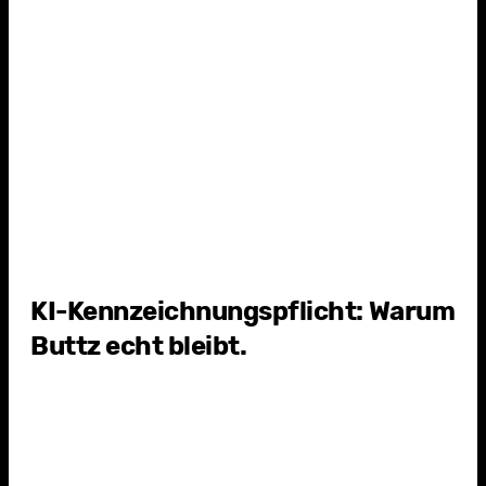
4
Y
KI-Kennzeichnungspflicht: Warum
Buttz echt bleibt.