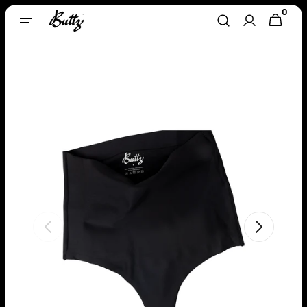
Skip To
0
0
CART
Content
ITEMS