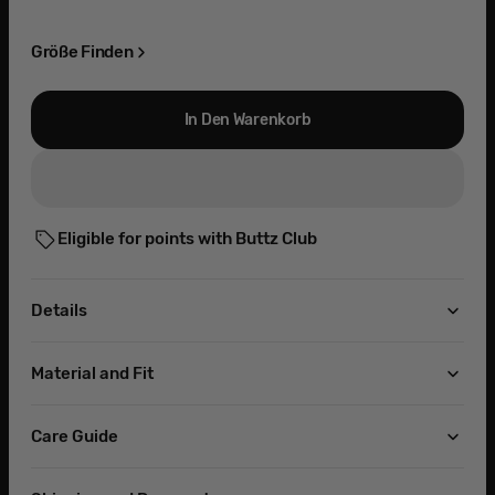
sold
sold
sold
out
out
out
or
or
or
Größe Finden
unavailable
unavailable
unavailable
In Den Warenkorb
Eligible for points with Buttz Club
Details
Material and Fit
Care Guide