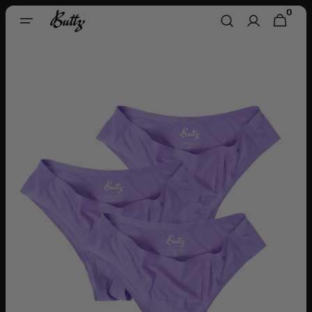
Skip To
0
0
CART
Content
ITEMS