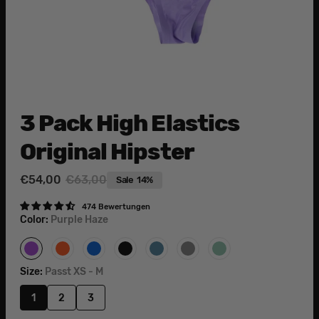
3 Pack High Elastics
Original Hipster
€54,00
€63,00
Sale
14%
Sale
Regular
price
price
474 Bewertungen
Color:
Purple Haze
Purple
Blazing
Fizzy
Space
Smoky
Solid
Dusty
Haze
Orange
Blue
Black
Blue
Grey
Mint
Size:
Passt XS - M
1
2
3
Variant
Variant
Variant