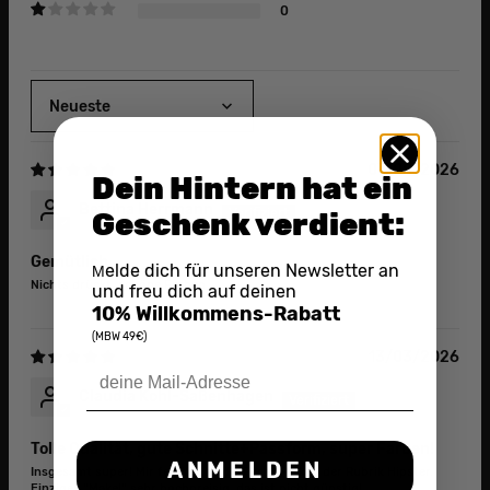
0
Sort by
07/08/2026
Dein Hintern hat ein
Bettina Herrmann
Geschenk verdient:
Gemütlich
elde dich für unseren Newsletter an
M
Nichts drückt, schöne Farben
und freu dich auf deinen
10% Willkommens-Rabatt
(MBW 49€)
13/03/2026
Claudia Kohl-Saßenhagen
Tolle Qualität, gute Schnitte+Passform, super Farben!
ANMELDEN
Insgesamt super! Mir fehlt noch die Farbe Pink in der Rubrik Hipster.
Einziges "Makel" sehr hochpreisig, das ist nicht günstig!