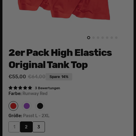
2er Pack High Elastics
Original Tank Top
€55,00
€64,00
Spare
14%
Verkaufspreis
Normaler
Preis
3 Bewertungen
Farbe:
Runway Red
Runway
Purple
Space
Red
Haze
Black
Größe:
Passt L - 2XL
1
2
3
Variante
Variante
Variante