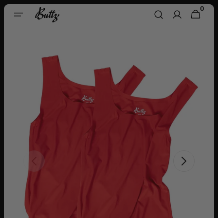
Direkt
0
0
Zum
WARENKORB
ARTIKEL
Inhalt