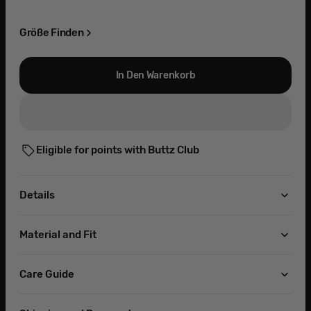
ausverkauft
ausverkauft
ausverkauft
oder
oder
oder
nicht
nicht
nicht
Größe Finden
verfügbar
verfügbar
verfügbar
In Den Warenkorb
Eligible for points with Buttz Club
Details
Material and Fit
Care Guide