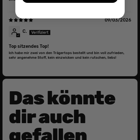
09/03/2026
C.
Top sitzendes Top!
Ich habe mir zwei von den Trägertops bestellt und bin voll zufrieden,
sehr angenehme Stoff, kein einzwicken und kein rutschen, liebs!
Das könnte
dir auch
gefallen