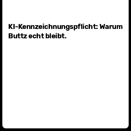
4
d
KI-Kennzeichnungspflicht: Warum
Buttz echt bleibt.