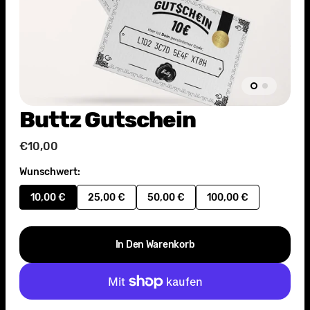
Buttz Gutschein
Normaler
€10,00
Preis
Wunschwert:
10,00 €
25,00 €
50,00 €
100,00 €
Variante
Variante
Variante
Variante
ausverkauft
ausverkauft
ausverkauft
ausverkauft
oder
oder
oder
oder
In Den Warenkorb
nicht
nicht
nicht
nicht
verfügbar
verfügbar
verfügbar
verfügbar