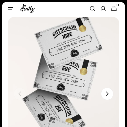
Direkt
0
0
Zum
WARENKORB
ARTIKEL
Inhalt