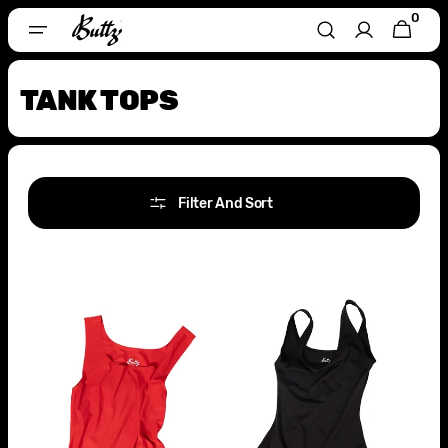
Direkt
0
0
Zum
WARENKORB
ARTIKEL
Inhalt
TANK TOPS
Filter And Sort
High
Body
Elastics
Tank
Original
Top
Tank
Brief
Top