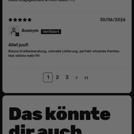
Geburtstagsgeschenk an mich selbst 🫶✌️
30/06/2026
Anonym
Allet juut!
Klasse Größenberatung, schnelle Lieferung, perfekt sitzende Panties:
Wat willste mehr?!!!
1
2
3
Das könnte
dir auch