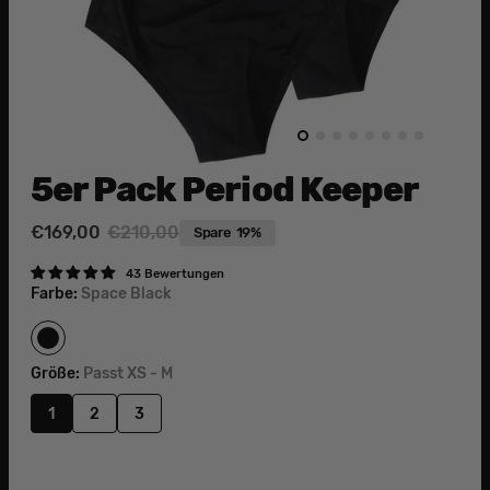
5er Pack Period Keeper
€169,00
€210,00
Spare
19%
Verkaufspreis
Normaler
Preis
43 Bewertungen
Farbe:
Space Black
Space
Black
Größe:
Passt XS - M
1
2
3
Variante
Variante
Variante
ausverkauft
ausverkauft
ausverkauft
oder
oder
oder