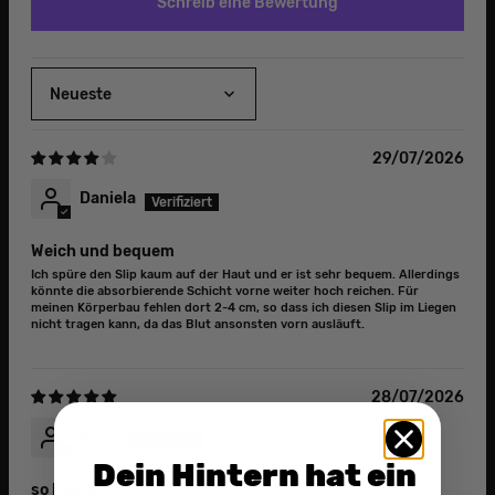
Schreib eine Bewertung
Sort by
29/07/2026
Daniela
Weich und bequem
Ich spüre den Slip kaum auf der Haut und er ist sehr bequem. Allerdings
könnte die absorbierende Schicht vorne weiter hoch reichen. Für
meinen Körperbau fehlen dort 2-4 cm, so dass ich diesen Slip im Liegen
nicht tragen kann, da das Blut ansonsten vorn ausläuft.
28/07/2026
Pia E.
Dein Hintern hat ein
so bequem