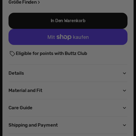
nicht
nicht
nicht
Größe Finden
verfügbar
verfügbar
verfügbar
In Den Warenkorb
Eligible for points with Buttz Club
Details
Material and Fit
Care Guide
Shipping and Payment