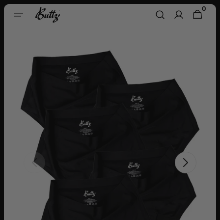
Direkt
0
0
Zum
WARENKORB
ARTIKEL
Inhalt