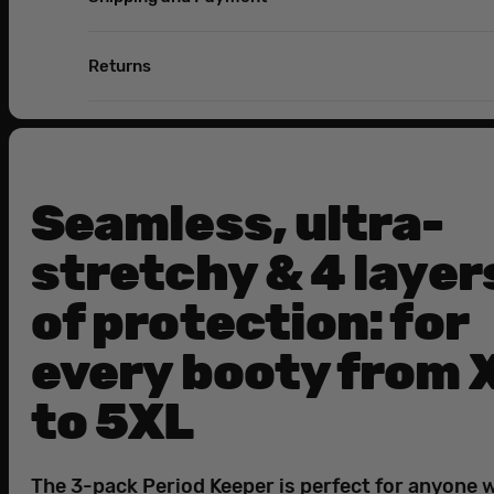
Returns
Seamless, ultra-
stretchy & 4 layer
of protection: for
every booty from 
to 5XL
The 3-pack Period Keeper is perfect for anyone 