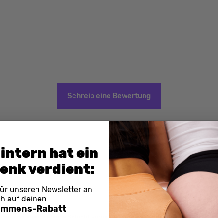
Schreib eine Bewertung
intern hat ein
enk verdient:
für unseren Newsletter an
ch auf deinen
kommens-Rabatt
könnte die absorbierende Schicht vorne weiter hoch reichen. Für meinen Körper