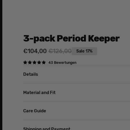
3-pack Period Keeper
€104,00
€126,00
Sale
17%
Sale
Regular
43 Bewertungen
price
price
Details
Material and Fit
Care Guide
Shipping and Payment