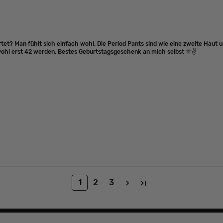
et? Man fühlt sich einfach wohl. Die Period Pants sind wie eine zweite Haut u
 wohl erst 42 werden. Bestes Geburtstagsgeschenk an mich selbst 🫶✌️
1
2
3