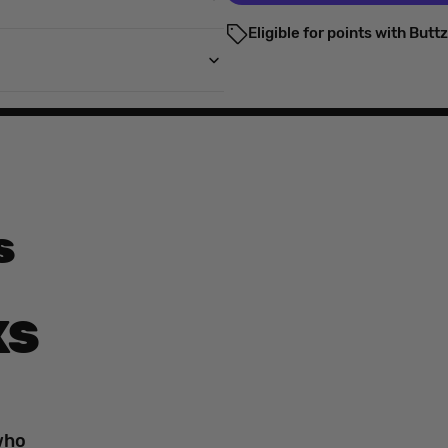
Eligible for points with Butt
s
XS
who