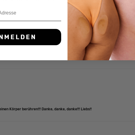
NMELDEN
nen Körper berühren!!! Danke, danke, danke!!! Liebs!!