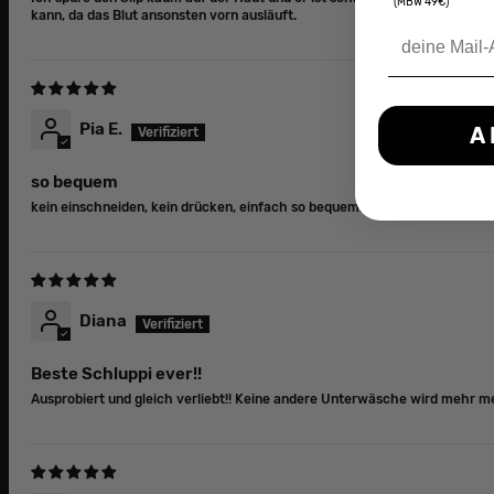
(MBW 49€)
kann, da das Blut ansonsten vorn ausläuft.
Pia E.
A
so bequem
kein einschneiden, kein drücken, einfach so bequem.
Diana
Beste Schluppi ever!!
Ausprobiert und gleich verliebt!! Keine andere Unterwäsche wird mehr mei