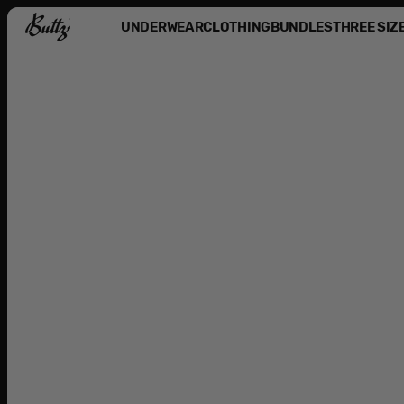
Skip To
UNDERWEAR
CLOTHING
BUNDLES
THREE SIZ
Content
Shop by category
SHOP BY CATEGORY
DRESS
BODYSUITS
TANK TOPS
ACCESSORIES & MERCH