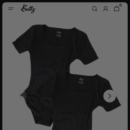
Direkt
0
0
Zum
WARENKORB
ARTIKEL
Inhalt