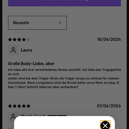
Sort by
18/06/2026
Laura
Große Body-Liebe, aber
Ich habe alle drei verschiedenen Bodys bestellt. Ich liebe das Tragegefühl
an sich.
Leider sind bei dem Träger-Body die Träger etwas zu schmal für meinen
Geschmack. Beim Longsleeve sind die Ärmel dafür circa 10cm zu lang :D
Den T-Shirt Schnitt liebe ich aber unfassbar!!
01/06/2026
Mandy Frast