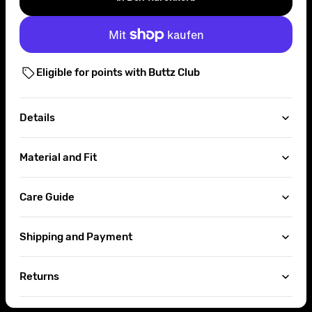
nicht
nicht
nicht
nicht
nicht
nicht
verfügbar
verfügbar
verfügbar
verfügbar
verfügbar
verfügbar
Eligible for points with Buttz Club
Details
Material and Fit
Care Guide
Shipping and Payment
Returns