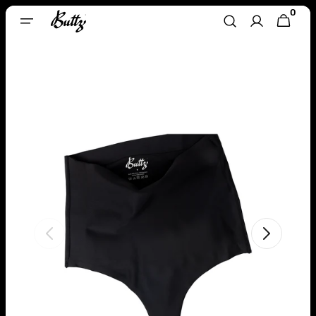
Direkt
0
0
Zum
WARENKORB
ARTIKEL
Inhalt