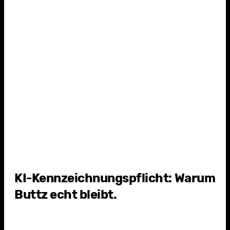
4
d
KI-Kennzeichnungspflicht: Warum
Buttz echt bleibt.