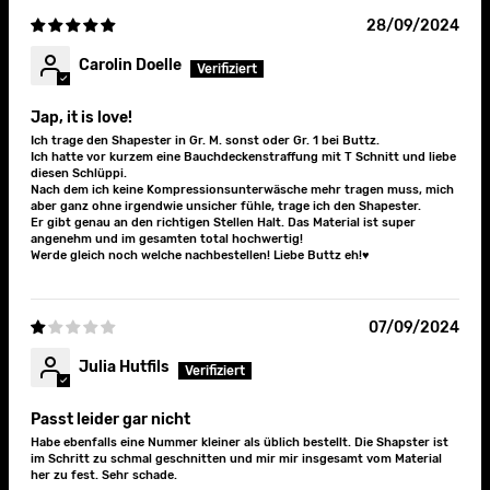
28/09/2024
Carolin Doelle
Jap, it is love!
Ich trage den Shapester in Gr. M. sonst oder Gr. 1 bei Buttz.
Ich hatte vor kurzem eine Bauchdeckenstraffung mit T Schnitt und liebe
diesen Schlüppi.
Nach dem ich keine Kompressionsunterwäsche mehr tragen muss, mich
aber ganz ohne irgendwie unsicher fühle, trage ich den Shapester.
Er gibt genau an den richtigen Stellen Halt. Das Material ist super
angenehm und im gesamten total hochwertig!
Werde gleich noch welche nachbestellen! Liebe Buttz eh!♥️
07/09/2024
Julia Hutfils
Passt leider gar nicht
Habe ebenfalls eine Nummer kleiner als üblich bestellt. Die Shapster ist
im Schritt zu schmal geschnitten und mir mir insgesamt vom Material
her zu fest. Sehr schade.