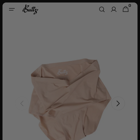
Direkt
0
0
Zum
WARENKORB
ARTIKEL
Inhalt