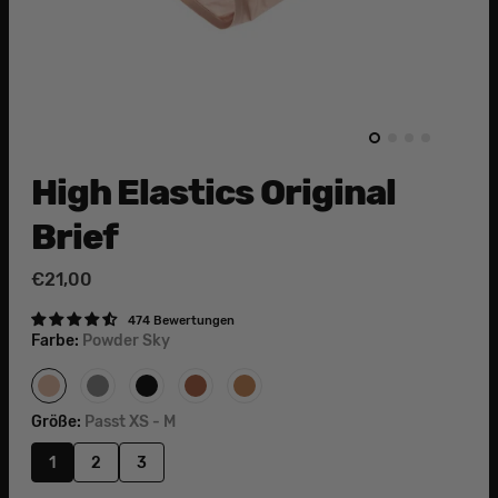
High Elastics Original
Brief
Normaler
€21,00
Preis
474 Bewertungen
Farbe:
Powder Sky
Powder
Solid
Space
Holy
Mighty
Sky
Grey
Black
Hazel
Malt
Größe:
Passt XS - M
1
2
3
Variante
Variante
Variante
ausverkauft
ausverkauft
ausverkauft