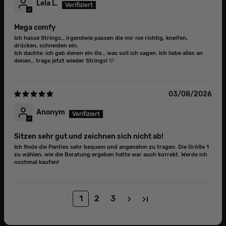
Lela L.
Mega comfy
Ich hasse Strings… irgendwie passen die mir nie richtig, kneifen,
drücken, schneiden ein.
Ich dachte: ich geb denen ein Go… was soll ich sagen. Ich liebe alles an
denen… trage jetzt wieder Strings! 🩷
03/08/2026
Anonym
Sitzen sehr gut und zeichnen sich nicht ab!
Ich finde die Panties sehr bequem und angenehm zu tragen. Die Größe 1
zu wählen, wie die Beratung ergeben hatte war auch korrekt. Werde ich
nochmal kaufen!
1
2
3