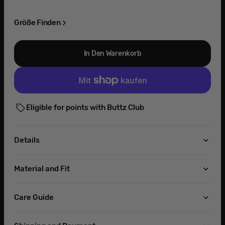
oder
oder
oder
nicht
nicht
nicht
Größe Finden
verfügbar
verfügbar
verfügbar
In Den Warenkorb
Eligible for points with Buttz Club
Details
Material and Fit
Care Guide