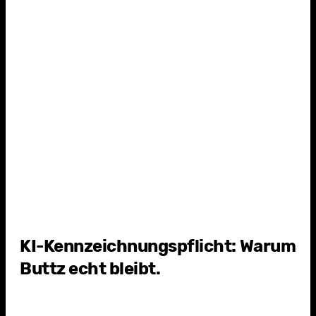
4
d
KI-Kennzeichnungspflicht: Warum
Buttz echt bleibt.