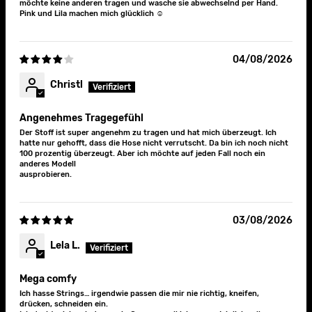
möchte keine anderen tragen und wasche sie abwechselnd per Hand.
Pink und Lila machen mich glücklich ☺️
04/08/2026
Christl
Angenehmes Tragegefühl
Der Stoff ist super angenehm zu tragen und hat mich überzeugt. Ich
hatte nur gehofft, dass die Hose nicht verrutscht. Da bin ich noch nicht
100 prozentig überzeugt. Aber ich möchte auf jeden Fall noch ein
anderes Modell
ausprobieren.
03/08/2026
Lela L.
Mega comfy
Dein Hintern hat ein
Ich hasse Strings… irgendwie passen die mir nie richtig, kneifen,
drücken, schneiden ein.