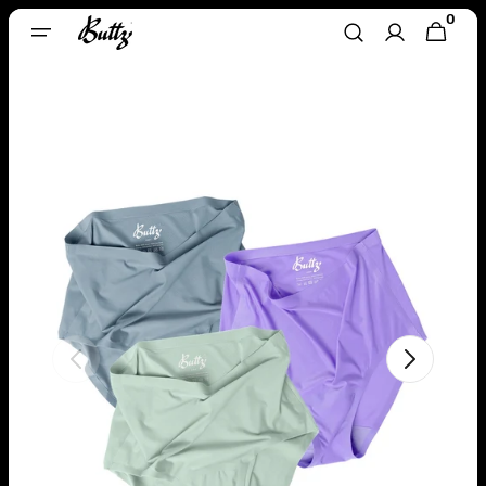
Direkt
0
0
Zum
WARENKORB
ARTIKEL
Inhalt