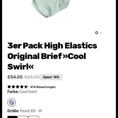
3er Pack High Elastics
Original Brief »Cool
Swirl«
€54,00
€63,00
Spare
14%
Verkaufspreis
Normaler
Preis
474 Bewertungen
Farbe:
Cool Swirl
Cool
Swirl
Größe:
Passt XS - M