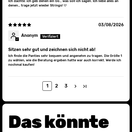
Geschenk verdient:
Ich dachte: ich geb denen ein Go… was soll ich sagen. Ich liebe alles an
denen… trage jetzt wieder Strings! 🩷
elde dich für unseren Newsletter an
M
und freu dich auf deinen
03/08/2026
10% Willkommens-Rabatt
(MBW 49€)
Anonym
Sitzen sehr gut und zeichnen sich nicht ab!
Ich finde die Panties sehr bequem und angenehm zu tragen. Die Größe 1
zu wählen, wie die Beratung ergeben hatte war auch korrekt. Werde ich
nochmal kaufen!
ANMELDEN
1
2
3
Das könnte